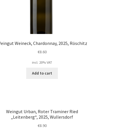
eingut Weineck, Chardonnay, 2025, Röschitz
€
8.60
incl. 20% VAT
Add to cart
Weingut Urban, Roter Traminer Ried
„Leitenberg“, 2025, Wullersdorf
€
8.90