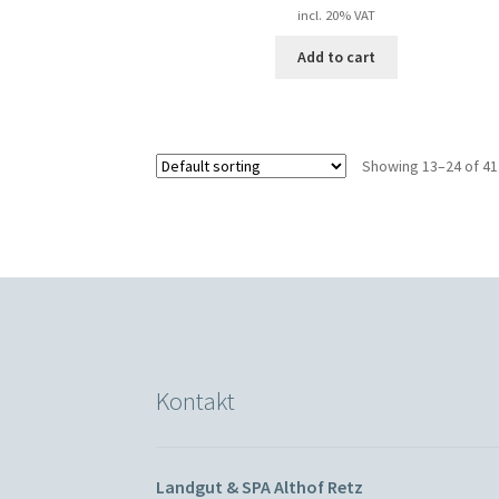
incl. 20% VAT
Add to cart
Showing 13–24 of 41
Kontakt
Landgut & SPA Althof Retz