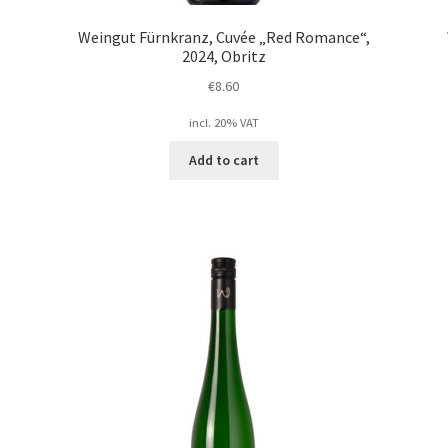
Weingut Fürnkranz, Cuvée „Red Romance“,
2024, Obritz
€
8.60
incl. 20% VAT
Add to cart