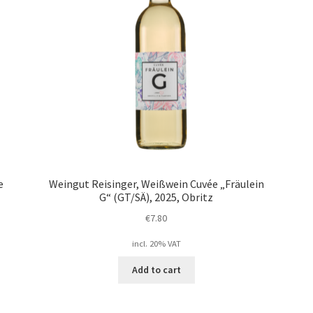
e
Weingut Reisinger, Weißwein Cuvée „Fräulein
G“ (GT/SÄ), 2025, Obritz
€
7.80
incl. 20% VAT
Add to cart