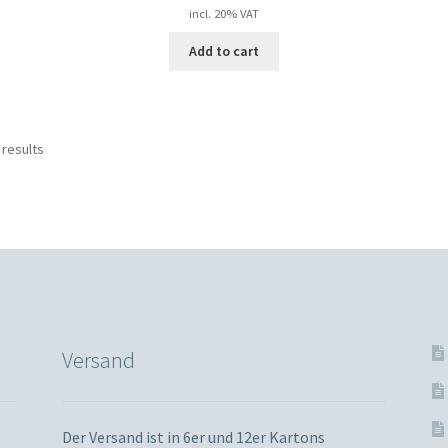
incl. 20% VAT
Add to cart
 results
Versand
Der Versand ist in 6er und 12er Kartons