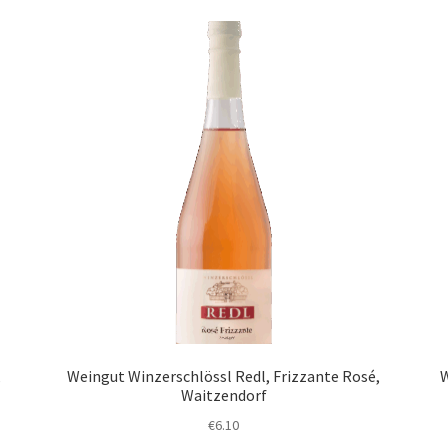
,
Weingut Winzerschlössl Redl, Frizzante Rosé,
W
Waitzendorf
€
6.10