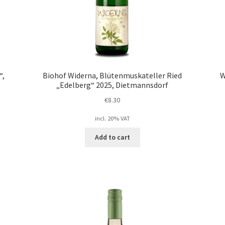
“,
Biohof Widerna, Blütenmuskateller Ried
W
„Edelberg“ 2025, Dietmannsdorf
€
8.30
incl. 20% VAT
Add to cart