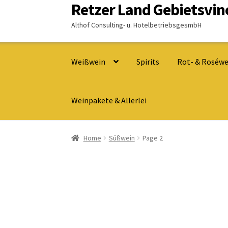
Retzer Land Gebietsvi
Zur
Zum
Navigation
Inhalt
Althof Consulting- u. HotelbetriebsgesmbH
springen
springen
Weißwein
Spirits
Rot- & Roséwe
Weinpakete & Allerlei
Home
Süßwein
Page 2