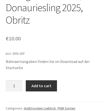
Donauriesling 2025,
Obritz
€
10.00
incl. 20% VAT
Nährwertangaben finden Sie im Download auf der
Startseite
Weingut
Add to cart
Fürnkranz,
Donauriesling
2025,
Obritz
Categories:
Halbtrocken Lieblich
,
PIWI Sorten