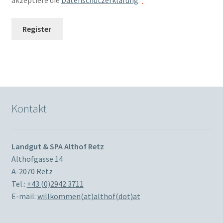
akzeptiere die
Datenschutzerklärung
.
*
Register
Kontakt
Landgut & SPA Althof Retz
Althofgasse 14
A-2070 Retz
Tel.:
+43 (0)2942 3711
E-mail:
willkommen(at)althof(dot)at