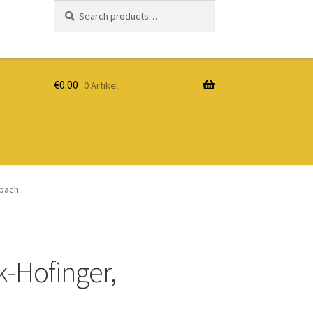
Search
Search
for:
€
0.00
0 Artikel
zbach
-Hofinger,