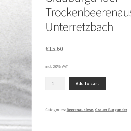
Trockenbeerenausl
Unterretzbach
€
15.60
incl. 20% VAT
Weingut
Add to cart
Fautschek-
Hofinger,
Grauburgunder
Trockenbeerenauslese,
Categories:
Beerenauslese
,
Grauer Burgunder
2020,
Unterretzbach