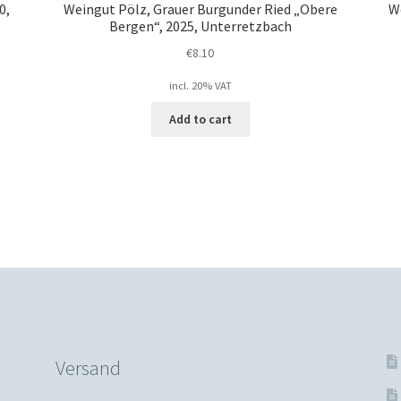
0,
Weingut Pölz, Grauer Burgunder Ried „Obere
W
Bergen“, 2025, Unterretzbach
€
8.10
incl. 20% VAT
Add to cart
Versand