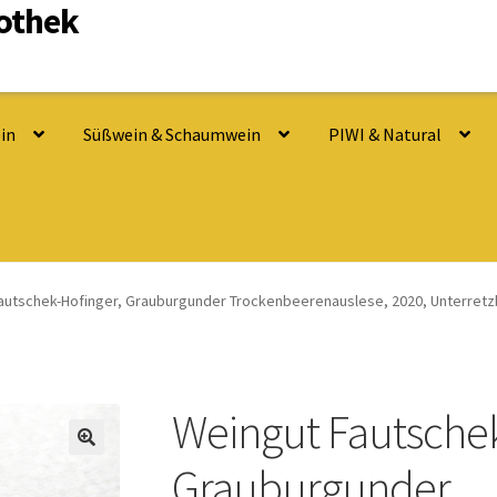
nothek
in
Süßwein & Schaumwein
PIWI & Natural
autschek-Hofinger, Grauburgunder Trockenbeerenauslese, 2020, Unterret
Weingut Fautschek
Grauburgunder