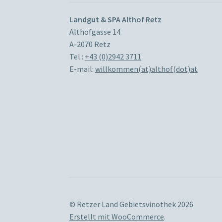
Landgut & SPA Althof Retz
Althofgasse 14
A-2070 Retz
Tel.:
+43 (0)2942 3711
E-mail:
willkommen(at)althof(dot)at
© Retzer Land Gebietsvinothek 2026
Erstellt mit WooCommerce
.