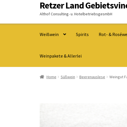
Retzer Land Gebietsvi
Zur
Zum
Navigation
Inhalt
Althof Consulting- u. HotelbetriebsgesmbH
springen
springen
Weißwein
Spirits
Rot- & Roséwe
Weinpakete & Allerlei
Home
Süßwein
Beerenauslese
Weingut F