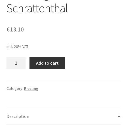
Schrattenthal
€
13.10
incl. 20% VAT
Weingut
Add to cart
Zull,
Riesling
"vom
Urgestein",
Category:
Riesling
2025,
Schrattenthal
quantity
Description