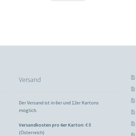
Versand
Der Versand ist in 6er und 12er Kartons
möglich.
Versandkosten pro 6er Karton:
€ 8
(Österreich)