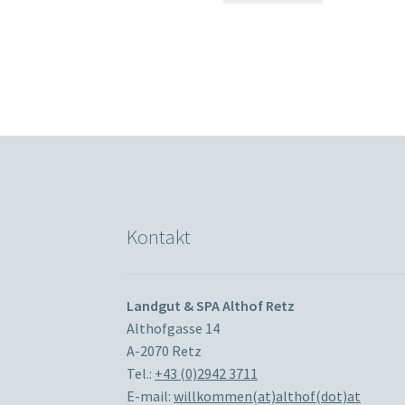
Kontakt
Landgut & SPA Althof Retz
Althofgasse 14
A-2070 Retz
Tel.:
+43 (0)2942 3711
E-mail:
willkommen(at)althof(dot)at