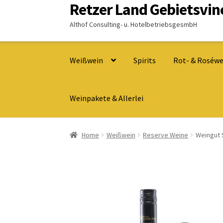
Retzer Land Gebietsvi
Zur
Zum
Navigation
Inhalt
Althof Consulting- u. HotelbetriebsgesmbH
springen
springen
Weißwein
Spirits
Rot- & Roséwe
Weinpakete & Allerlei
Home
Weißwein
Reserve Weine
Weingut 