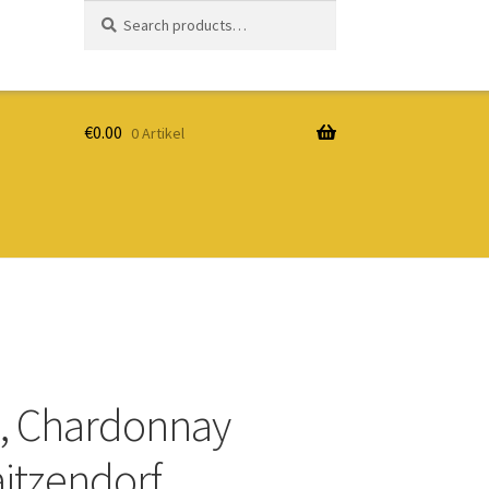
Search
Search
for:
€
0.00
0 Artikel
, Chardonnay
itzendorf