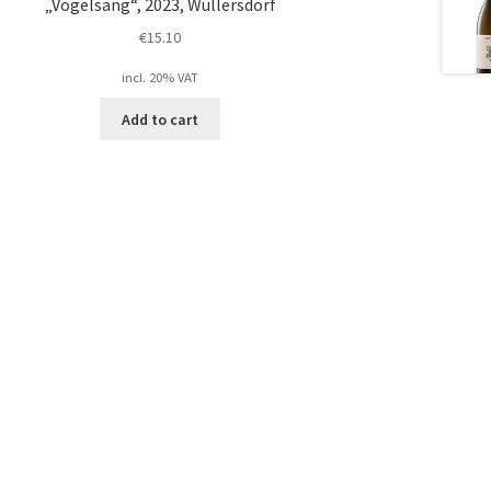
„Vogelsang“, 2023, Wullersdorf
€
15.10
incl. 20% VAT
Add to cart