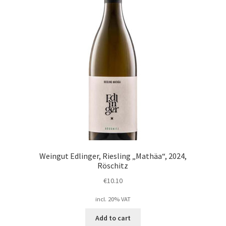
Weingut Edlinger, Riesling „Mathäa“, 2024,
Röschitz
€
10.10
incl. 20% VAT
Add to cart