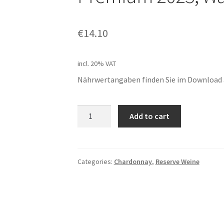
€
14.10
incl. 20% VAT
Nährwertangaben finden Sie im Download a
Weingut
Add to cart
Schrejma,
Chardonnay
Premium
2023,
Categories:
Chardonnay
,
Reserve Weine
Waitzendorf
quantity