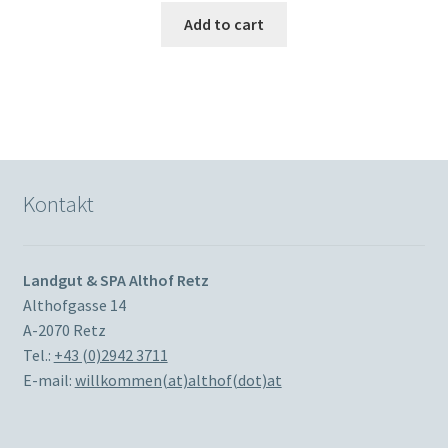
Add to cart
Kontakt
Landgut & SPA Althof Retz
Althofgasse 14
A-2070 Retz
Tel.:
+43 (0)2942 3711
E-mail:
willkommen(at)althof(dot)at