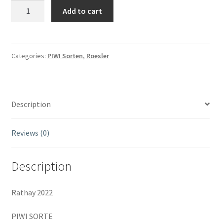
Weingut
Add to cart
Reisinger,
Rathay,
2022,
Obritz
Categories:
PIWI Sorten
,
Roesler
quantity
Description
Reviews (0)
Description
Rathay 2022
PIWI SORTE