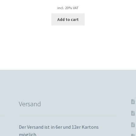
incl. 20% VAT
Add to cart
Versand
Der Versand ist in 6er und 12er Kartons
möglich.