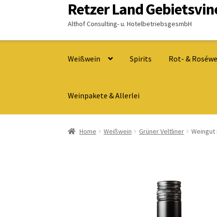
Retzer Land Gebietsvi
Zur
Zum
Navigation
Inhalt
Althof Consulting- u. HotelbetriebsgesmbH
springen
springen
Weißwein
Spirits
Rot- & Roséwe
Weinpakete & Allerlei
Home
Weißwein
Grüner Veltliner
Weingut 