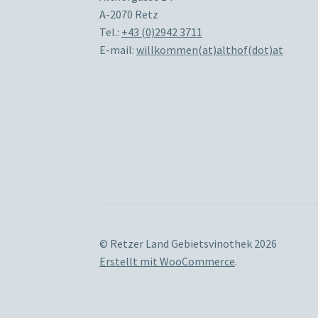
A-2070 Retz
Tel.:
+43 (0)2942 3711
E-mail:
willkommen(at)althof(dot)at
© Retzer Land Gebietsvinothek 2026
Erstellt mit WooCommerce
.