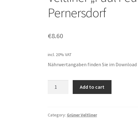
Pernersdorf
€
8.60
incl. 20% VAT
Nährwertangaben finden Sie im Download a
Weingut
Add to cart
Machalek
BIO,
Grüner
Veltliner
Category:
Grüner Veltliner
"Paul
Feucht",
2025,