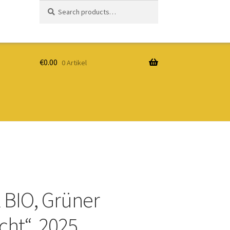
Search
Search
for:
€
0.00
0 Artikel
 BIO, Grüner
cht“, 2025,