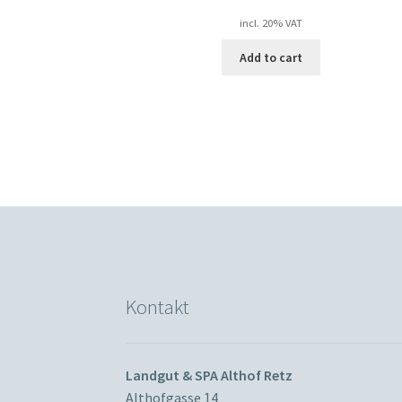
incl. 20% VAT
Add to cart
Kontakt
Landgut & SPA Althof Retz
Althofgasse 14