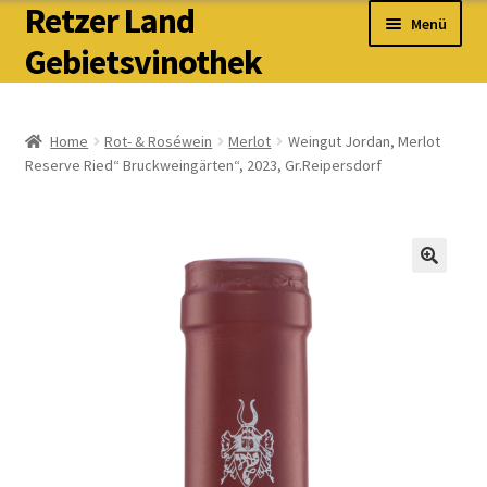
Retzer Land
Zur
Zum
Menü
Navigation
Inhalt
Gebietsvinothek
springen
springen
Unterm
Weißwein
auskla
Home
Rot- & Roséwein
Merlot
Weingut Jordan, Merlot
Reserve Ried“ Bruckweingärten“, 2023, Gr.Reipersdorf
Spirits
Unterm
Rot- & Roséwein
auskla
Unterm
Süßwein & Schaumwein
auskla
Unterm
PIWI & Natural
auskla
Weinpakete & Allerlei