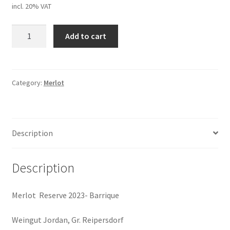
incl. 20% VAT
Weingut
Add to cart
Jordan,
Merlot
Reserve
Ried"
Category:
Merlot
Bruckweingärten",
2023,
Gr.Reipersdorf
Description
quantity
Description
Merlot Reserve 2023- Barrique
Weingut Jordan, Gr. Reipersdorf