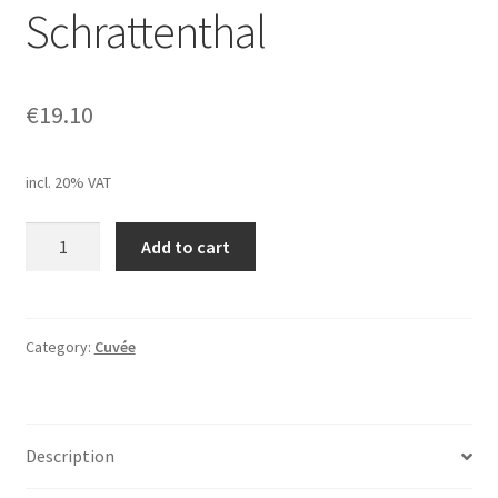
Schrattenthal
€
19.10
incl. 20% VAT
Weingut
Add to cart
Zull,
Cuvée
"Schrattenthal
9",
Category:
Cuvée
2023,
Schrattenthal
quantity
Description