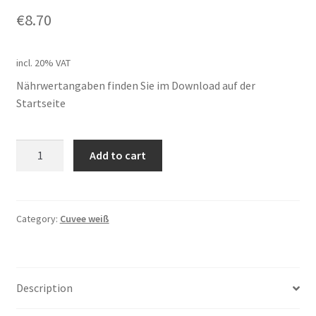
€
8.70
incl. 20% VAT
Nährwertangaben finden Sie im Download auf der
Startseite
Weingut
Add to cart
Schüller
Kerstin,
Weißwein
Cuvée
Category:
Cuvee weiß
"In
flagranti"
,
Description
2025,
Pillersdorf