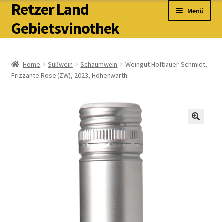
Retzer Land
Zur
Zum
Menü
Navigation
Inhalt
Gebietsvinothek
springen
springen
Unterm
Weißwein
auskla
Home
Süßwein
Schaumwein
Weingut Hofbauer-Schmidt,
Frizzante Rose (ZW), 2023, Hohenwarth
Spirits
Unterm
Rot- & Roséwein
auskla
Unterm
Süßwein & Schaumwein
auskla
Unterm
PIWI & Natural
auskla
Weinpakete & Allerlei