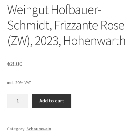
Weingut Hofbauer-
Schmidt, Frizzante Rose
(ZW), 2023, Hohenwarth
€
8.00
incl. 20% VAT
Weingut
Add to cart
Hofbauer-
Schmidt,
Frizzante
Rose
Category:
Schaumwein
(ZW),