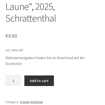
Laune“, 2025,
Schrattenthal
€
8.60
incl. 20% VAT
Nährwertangaben finden Sie im Download auf der
Startseite
Weingut
Add to cart
Zull,
Grüner
Veltliner
"Lust
Category:
Grüner Veltliner