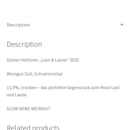
und
Laune",
2025,
Description
Schrattenthal
quantity
Description
Grüner Veltliner „Lust & Laune“ 2025
Weingut Zull, Schrattenthal
11,5%, trocken – das perfekte Gegenstück zum Rosé Lust
und Laune
SLOW WINE WEINGUT
Related products